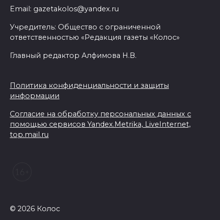
объявили штормовое
Email: gazetakolos@yandex.ru
предупреждение из-за
Учредитель: Общество с ограниченной
высокого риска пожаров
ответственностью «Редакция газеты «Колос»
08 августа 2026 09:32
Главный редактор Алфимова Н.В.
Утром над акваторией
Политика конфиденциальности и защиты
Азовского моря сбили
информации
вражеские БПЛА
Согласие на обработку персональных данных с
08 августа 2026 09:29
помощью сервисов Yandex.Metrika, LiveInternet,
top.mail.ru
Аномальная жара до +40 °C
накроет Ростов-на-Дону 8
августа
08 августа 2026 09:23
© 2026 Колос
Ночью дежурными силами