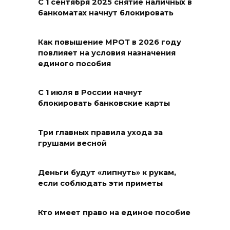
С 1 сентября 2025 снятие наличных в
экспертов
банкоматах начнут блокировать
08 августа 2026 17:40
Как повышение МРОТ в 2026 году
В Новочеркасске построят
повлияет на условия назначения
новую модульную котельную
единого пособия
и благоустроят проспект
Платовский
С 1 июля в России начнут
блокировать банковские карты
08 августа 2026 17:18
Это стало нашей традицией:
Три главных правила ухода за
грушами весной
ростовчане установили
самодельные поилки для
бездомных животных
Деньги будут «липнуть» к рукам,
если соблюдать эти приметы
08 августа 2026 16:56
Кто имеет право на единое пособие
Журналисты «ДОН 24» вышли