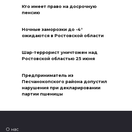
на субботник в парке
Кто имеет право на досрочную
Островского
пенсию
08 августа 2026 15:59
Ночные заморозки до -4°
Сносить нельзя, сохранять
ожидаются в Ростовской области
нечем: как ростовчане
спасают доходный дом
Шар-террорист уничтожен над
Рувинского от запустения
Ростовской областью 25 июня
08 августа 2026 14:04
Предприниматель из
В Волгодонске мужчина
Песчанокопского района допустил
нарушения при декларировании
поджег газ в квартире
партии пшеницы
бывшей жены, эвакуированы
7 человек
08 августа 2026 13:19
О нас
Юрий Слюсарь поздравил