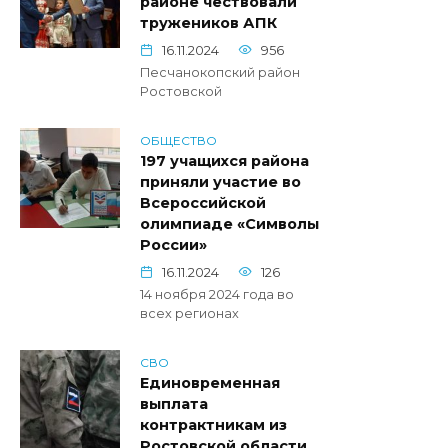
районе чествовали
тружеников АПК
16.11.2024
956
Песчанокопский район
Ростовской
ОБЩЕСТВО
197 учащихся района
приняли участие во
Всероссийской
олимпиаде «Символы
России»
16.11.2024
126
14 ноября 2024 года во
всех регионах
СВО
Единовременная
выплата
контрактникам из
Ростовской области