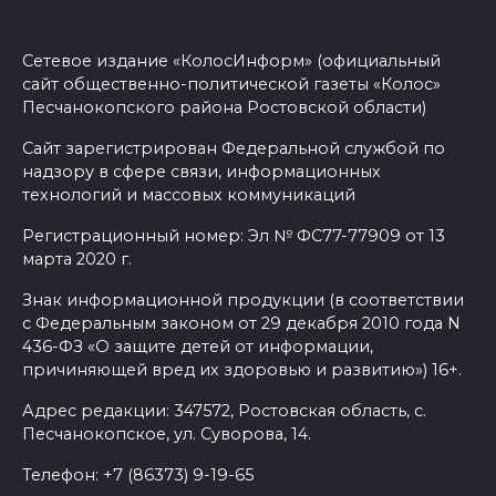
жителей Ростовской области
с Днем физкультурника
Сетевое издание «КолосИнформ» (официальный
сайт общественно-политической газеты «Колос»
08 августа 2026 10:49
Песчанокопского района Ростовской области)
Ростовчане оказались среди
Сайт зарегистрирован Федеральной службой по
надзору в сфере связи, информационных
эвакуированных с пляжа в
технологий и массовых коммуникаций
Новороссийске
Регистрационный номер: Эл № ФС77-77909 от 13
08 августа 2026 10:40
марта 2020 г.
Знак информационной продукции (в соответствии
В Ростовской области
с Федеральным законом от 29 декабря 2010 года N
ликвидировали 16
436-ФЗ «О защите детей от информации,
техногенных пожаров и 30
причиняющей вред их здоровью и развитию») 16+.
возгораний растительности
Адрес редакции: 347572, Ростовская область, с.
08 августа 2026 10:35
Песчанокопское, ул. Суворова, 14.
Телефон: +7 (86373) 9-19-65
В Ростовской области