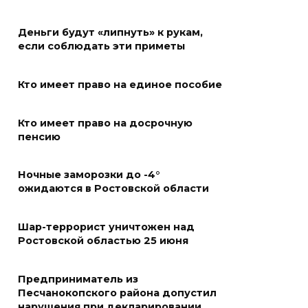
В Таганроге из-за аварии
Деньги будут «липнуть» к рукам,
отключили свет на четырех
если соблюдать эти приметы
улицах
07 августа 2026 18:42
Кто имеет право на единое пособие
В Ростовской области более
Кто имеет право на досрочную
2000 жителей бесплатно
пенсию
осваивают новые профессии
Ночные заморозки до -4°
07 августа 2026 18:38
ожидаются в Ростовской области
Бесплатные путевки для 17
Шар-террорист уничтожен над
тысяч детей: в Ростовской
Ростовской областью 25 июня
области продолжается
оздоровительная кампания
Предприниматель из
07 августа 2026 18:30
Песчанокопского района допустил
нарушения при декларировании