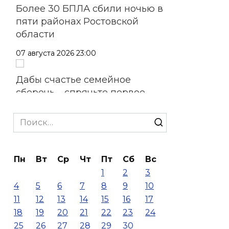
Более 30 БПЛА сбили ночью в
пяти районах Ростовской
области
07 августа 2026 23:00
Дабы счастье семейное
сберечь – спрячьте первое
сорванное яблоко: приметы
на 8 августа
Search
for:
07 августа 2026 22:04
Пн
Вт
Ср
Чт
Пт
Сб
Вс
В Железнодорожном районе
1
2
3
Ростова-на-Дону на сутки
4
5
6
7
8
9
10
отключат воду из-за
11
12
13
14
15
16
17
капремонта сетей
18
19
20
21
22
23
24
07 августа 2026 20:32
25
26
27
28
29
30