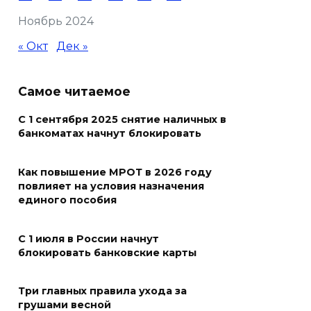
Ноябрь 2024
Полиция ищет вандалов,
осквернивших стелу
« Окт
Дек »
«Освободителям Ростова»
07 августа 2026 20:12
Самое читаемое
С 1 сентября 2025 снятие наличных в
Госавтоинспекция по
банкоматах начнут блокировать
Ростовской области призвала
водителей быть осторожными
из-за ухудшения погоды
Как повышение МРОТ в 2026 году
повлияет на условия назначения
07 августа 2026 19:39
единого пособия
Сап-фестиваль, ночной забег
С 1 июля в России начнут
и турниры: как в Ростове
блокировать банковские карты
отметят День физкультурника
Три главных правила ухода за
07 августа 2026 19:19
грушами весной