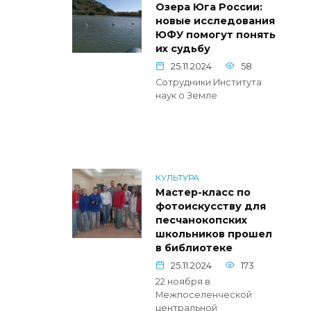
Озера Юга России:
новые исследования
ЮФУ помогут понять
их судьбу
25.11.2024
58
Сотрудники Института
наук о Земле
КУЛЬТУРА
Мастер-класс по
фотоискусству для
песчанокопских
школьников прошел
в библиотеке
25.11.2024
173
22 ноября в
Межпоселенческой
центральной