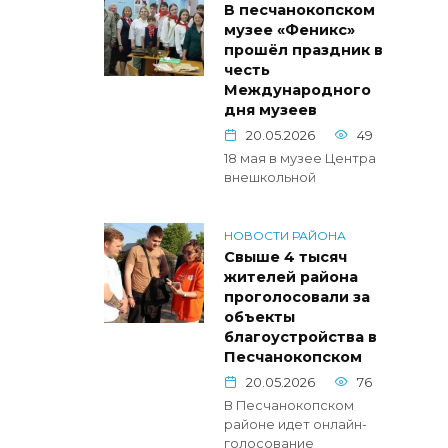
В песчанокопском
музее «Феникс»
прошёл праздник в
честь
Международного
дня музеев
20.05.2026
49
18 мая в музее Центра
внешкольной
НОВОСТИ РАЙОНА
Свыше 4 тысяч
жителей района
проголосовали за
объекты
благоустройства в
Песчанокопском
20.05.2026
76
В Песчанокопском
районе идет онлайн-
голосование