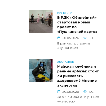
КУЛЬТУРА
В РДК «Юбилейный»
стартовал новый
проект по
«Пушкинской карте»
20.05.2026
38
В рамках программы
«Пушкинская
ЗДОРОВЬЕ
Майская клубника и
ранние арбузы: стоит
ли рисковать
здоровьем? Мнение
экспертов
20.05.2026
102
За окном май, а на рынках
уже вовсю