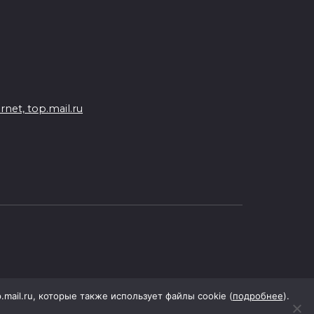
Зеленского: ложь, вранье и
провокация
06 августа 2026 16:25
Подготовка к школе
et, top.mail.ru
06 августа 2026 15:51
Донские спасатели провели
профилактические занятия
более чем для 11 тыс. детей
06 августа 2026 15:49
«Хочу прожить жизнь одна»:
ростовчанка разочаровалась
в местных мужчинах
p.mail.ru, которые также использует файлы cookie (
подробнее
).
06 августа 2026 15:38