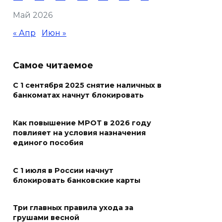
06 августа 2026 19:30
Май 2026
« Апр
Июн »
Юрий Слюсарь поздравил
донских строителей с
профессиональным
Самое читаемое
праздником и вручил
С 1 сентября 2025 снятие наличных в
награды
банкоматах начнут блокировать
06 августа 2026 18:35
Как повышение МРОТ в 2026 году
Осторожно! Падение
повлияет на условия назначения
кирпичей
единого пособия
06 августа 2026 18:30
С 1 июля в России начнут
блокировать банковские карты
Выставка «По городам и
весям»
Три главных правила ухода за
грушами весной
06 августа 2026 18:29