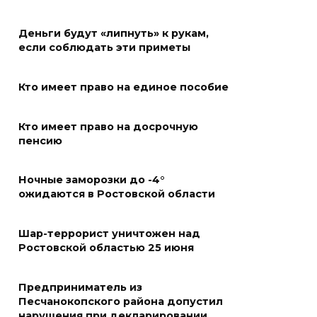
Развитие спорта на Дону
Деньги будут «липнуть» к рукам,
если соблюдать эти приметы
06 августа 2026 18:27
Кто имеет право на единое пособие
Андрей Фатеев: Театр Чехова
в Таганроге откроет 200-й
Кто имеет право на досрочную
сезон в обновленном здании
пенсию
в сентябре 2027 года
06 августа 2026 18:27
Ночные заморозки до -4°
ожидаются в Ростовской области
Наблюдатели готовятся к
выборам
Шар-террорист уничтожен над
Ростовской областью 25 июня
06 августа 2026 18:25
Предприниматель из
Материальная помощь
Песчанокопского района допустил
пострадавшим при атаке
нарушения при декларировании