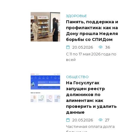
ЗДОРОВЬЕ
Память, поддержка и
профилактика: как на
Дону прошла Неделя
борьбы со СПИДом
20.05.2026
36
С 11 по 17 мая 2026 года по
всей
ОБЩЕСТВО
На Госуслугах
запущен реестр
должников по
алиментам: как
проверить и удалить
данные
20.05.2026
27
Частичная оплата долга