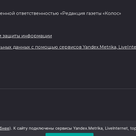
енной ответственностью «Редакция газеты «Колос»
.
и защиты информации
ных данных с помощью сервисов Yandex.Metrika, LiveIntern
бнее
). К сайту подключены сервисы Yandex.Metrika, LiveInternet, to