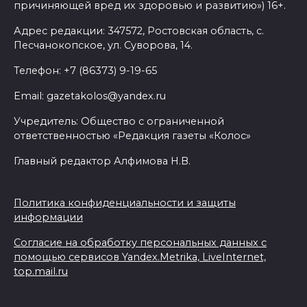
причиняющей вред их здоровью и развитию») 16+.
Емельяновых на Большой
Садовой, 94, обследуют
Адрес редакции: 347572, Ростовская область, с.
специалисты
Песчанокопское, ул. Суворова, 14.
07 августа 2026 17:03
Телефон: +7 (86373) 9-19-65
Email: gazetakolos@yandex.ru
Бетон и влага: эксперт ЮФУ
объяснил, почему
Учредитель: Общество с ограниченной
ответственностью «Редакция газеты «Колос»
ростовчанам тяжело
переносить жару
Главный редактор Алфимова Н.В.
07 августа 2026 16:30
Политика конфиденциальности и защиты
ВСЕ КАК ЕСТЬ. Исчезающая
информации
Украина. Страна вдов и
Согласие на обработку персональных данных с
сирот...
помощью сервисов Yandex.Metrika, LiveInternet,
top.mail.ru
07 августа 2026 16:11