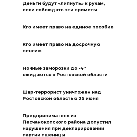
отключили свет на четырех
Деньги будут «липнуть» к рукам,
если соблюдать эти приметы
улицах
07 августа 2026 18:42
Кто имеет право на единое пособие
В Ростовской области более
Кто имеет право на досрочную
2000 жителей бесплатно
пенсию
осваивают новые профессии
07 августа 2026 18:38
Ночные заморозки до -4°
ожидаются в Ростовской области
Бесплатные путевки для 17
тысяч детей: в Ростовской
Шар-террорист уничтожен над
области продолжается
Ростовской областью 25 июня
оздоровительная кампания
07 августа 2026 18:30
Предприниматель из
Песчанокопского района допустил
нарушения при декларировании
Судьба аварийного особняка
партии пшеницы