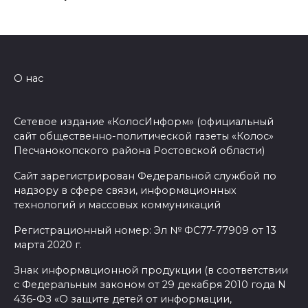
в донской столице
07 августа 2026 18:28
«Метеор» «Андрей Байков»
О нас
07 августа 2026 18:25
Сетевое издание «КолосИнформ» (официальный
Меры поддержки после ЧС
сайт общественно-политической газеты «Колос»
07 августа 2026 17:48
Песчанокопского района Ростовской области)
Сайт зарегистрирован Федеральной службой по
На Дону обсудили
надзору в сфере связи, информационных
взаимодействие участников
технологий и массовых коммуникаций
избирательного процесса в
Регистрационный номер: Эл № ФС77-77909 от 13
период ЕДГ-2026
марта 2020 г.
07 августа 2026 17:14
Знак информационной продукции (в соответствии
с Федеральным законом от 29 декабря 2010 года N
В Ростове доходный дом
436-ФЗ «О защите детей от информации,