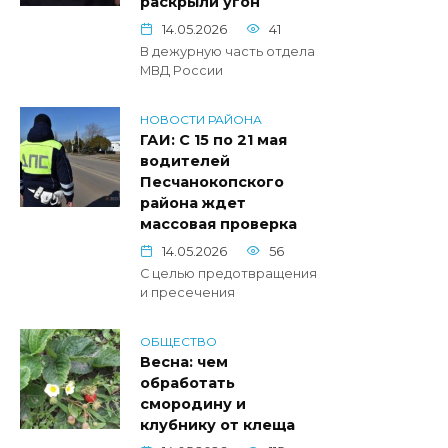
раскрыли угон
14.05.2026
41
В дежурную часть отдела
МВД России
НОВОСТИ РАЙОНА
ГАИ: С 15 по 21 мая
водителей
Песчанокопского
района ждет
массовая проверка
14.05.2026
56
С целью предотвращения
и пресечения
ОБЩЕСТВО
Весна: чем
обработать
смородину и
клубнику от клеща