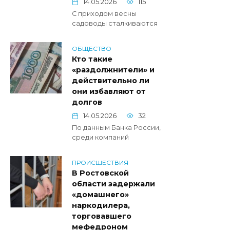
14.05.2026
115
С приходом весны
садоводы сталкиваются
ОБЩЕСТВО
Кто такие
«раздолжнители» и
действительно ли
они избавляют от
долгов
14.05.2026
32
По данным Банка России,
среди компаний
ПРОИСШЕСТВИЯ
В Ростовской
области задержали
«домашнего»
наркодилера,
торговавшего
мефедроном