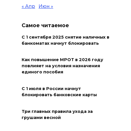
осквернивших стелу
« Апр
Июн »
«Освободителям Ростова»
07 августа 2026 20:12
Самое читаемое
С 1 сентября 2025 снятие наличных в
Госавтоинспекция по
банкоматах начнут блокировать
Ростовской области призвала
водителей быть осторожными
из-за ухудшения погоды
Как повышение МРОТ в 2026 году
повлияет на условия назначения
07 августа 2026 19:39
единого пособия
Сап-фестиваль, ночной забег
С 1 июля в России начнут
и турниры: как в Ростове
блокировать банковские карты
отметят День физкультурника
07 августа 2026 19:19
Три главных правила ухода за
грушами весной
В Таганроге из-за аварии