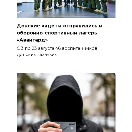
06 августа 2026 16:25
Подготовка к школе
Донские кадеты отправились в
06 августа 2026 15:51
оборонно-спортивный лагерь
«Авангард»
Донские спасатели провели
С 3 по 23 августа 46 воспитанников
профилактические занятия
донских казачьих
более чем для 11 тыс. детей
06 августа 2026 15:49
«Хочу прожить жизнь одна»:
ростовчанка разочаровалась
в местных мужчинах
06 августа 2026 15:38
Возбуждено еще одно дело:
подозреваемому в поджоге