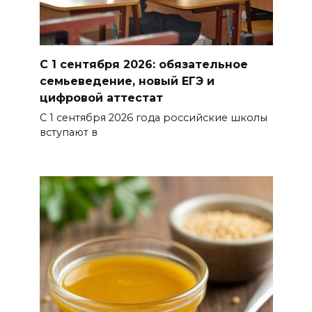
современных подходах к
контролю за выборами и
подготовке наблюдателей на
Дону
С 1 сентября 2026: обязательное
семьеведение, новый ЕГЭ и
06 августа 2026 15:12
цифровой аттестат
С 1 сентября 2026 года российские школы
В донских школах к 1 сентября
вступают в
обновят учебники
06 августа 2026 15:10
В Ростовской области до
конца года откроют 49
спортивных объектов
06 августа 2026 15:01
Россияне сообщают о