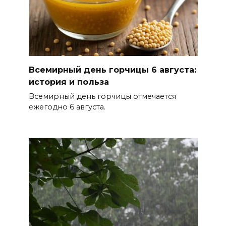
массовом сбое в работе
нескольких приложений
06 августа 2026 14:35
В Советском районе Ростова
Всемирный день горчицы 6 августа:
из-за порыва на водоводе
история и польза
ограничили подачу воды
Всемирный день горчицы отмечается
06 августа 2026 14:33
ежегодно 6 августа.
Диспансеризация дончан
старше 65 лет
06 августа 2026 14:30
Традиции семьи года
06 августа 2026 14:28