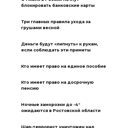
06 августа 2026 18:27
блокировать банковские карты
Андрей Фатеев: Театр Чехова
Три главных правила ухода за
в Таганроге откроет 200-й
грушами весной
сезон в обновленном здании
в сентябре 2027 года
Деньги будут «липнуть» к рукам,
если соблюдать эти приметы
06 августа 2026 18:27
Наблюдатели готовятся к
Кто имеет право на единое пособие
выборам
Кто имеет право на досрочную
06 августа 2026 18:25
пенсию
Материальная помощь
Ночные заморозки до -4°
пострадавшим при атаке
ожидаются в Ростовской области
БПЛА на Кубани
06 августа 2026 17:11
Шар-террорист уничтожен над