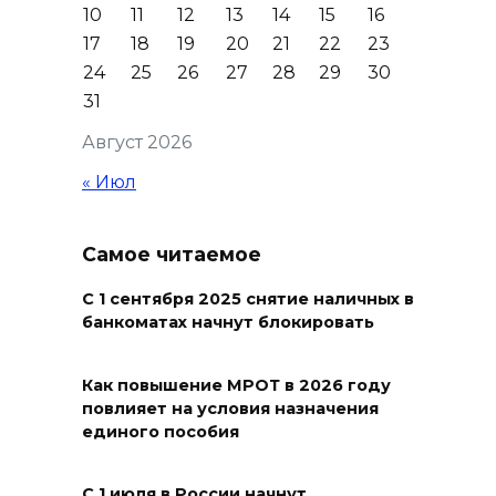
Юрий Слюсарь поздравил
10
11
12
13
14
15
16
донских строителей с
17
18
19
20
21
22
23
профессиональным
24
25
26
27
28
29
30
праздником и вручил
31
награды
Август 2026
06 августа 2026 18:35
« Июл
Осторожно! Падение
кирпичей
Самое читаемое
06 августа 2026 18:30
С 1 сентября 2025 снятие наличных в
банкоматах начнут блокировать
Выставка «По городам и
весям»
Как повышение МРОТ в 2026 году
повлияет на условия назначения
06 августа 2026 18:29
единого пособия
Развитие спорта на Дону
С 1 июля в России начнут