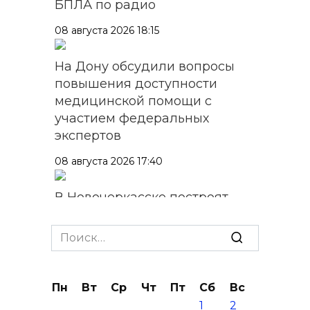
БПЛА по радио
08 августа 2026 18:15
На Дону обсудили вопросы
повышения доступности
медицинской помощи с
участием федеральных
экспертов
08 августа 2026 17:40
В Новочеркасске построят
новую модульную котельную
и благоустроят проспект
Search
Платовский
for:
08 августа 2026 17:18
Пн
Вт
Ср
Чт
Пт
Сб
Вс
1
2