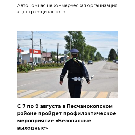
«Метеор» «Андрей Байков»
Автономная некоммерческая организация
«Центр социального
07 августа 2026 18:25
Меры поддержки после ЧС
07 августа 2026 17:48
На Дону обсудили
взаимодействие участников
избирательного процесса в
период ЕДГ-2026
07 августа 2026 17:14
В Ростове доходный дом
С 7 по 9 августа в Песчанокопском
Емельяновых на Большой
районе пройдет профилактическое
Садовой, 94, обследуют
мероприятие «Безопасные
выходные»
специалисты