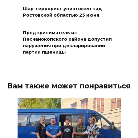
В Ростовской области
Шар-террорист уничтожен над
ликвидировали 16
Ростовской областью 25 июня
техногенных пожаров и 30
возгораний растительности
Предприниматель из
08 августа 2026 10:35
Песчанокопского района допустил
нарушения при декларировании
партии пшеницы
В Ростовской области
объявили штормовое
предупреждение из-за
высокого риска пожаров
Вам также может понравиться
08 августа 2026 09:32
Утром над акваторией
Азовского моря сбили
вражеские БПЛА
08 августа 2026 09:29