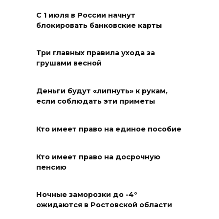
В Волгодонске мужчина
С 1 июля в России начнут
поджег газ в квартире
блокировать банковские карты
бывшей жены, эвакуированы
7 человек
Три главных правила ухода за
грушами весной
08 августа 2026 13:19
Юрий Слюсарь поздравил
Деньги будут «липнуть» к рукам,
жителей Ростовской области
если соблюдать эти приметы
с Днем физкультурника
Кто имеет право на единое пособие
08 августа 2026 10:49
Ростовчане оказались среди
Кто имеет право на досрочную
пенсию
эвакуированных с пляжа в
Новороссийске
Ночные заморозки до -4°
08 августа 2026 10:40
ожидаются в Ростовской области