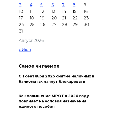
Это стало нашей традицией:
3
4
5
6
7
8
9
ростовчане установили
10
11
12
13
14
15
16
самодельные поилки для
17
18
19
20
21
22
23
бездомных животных
24
25
26
27
28
29
30
08 августа 2026 16:56
31
Август 2026
Журналисты «ДОН 24» вышли
на субботник в парке
« Июл
Островского
08 августа 2026 15:59
Самое читаемое
Сносить нельзя, сохранять
С 1 сентября 2025 снятие наличных в
банкоматах начнут блокировать
нечем: как ростовчане
спасают доходный дом
Рувинского от запустения
Как повышение МРОТ в 2026 году
повлияет на условия назначения
08 августа 2026 14:04
единого пособия