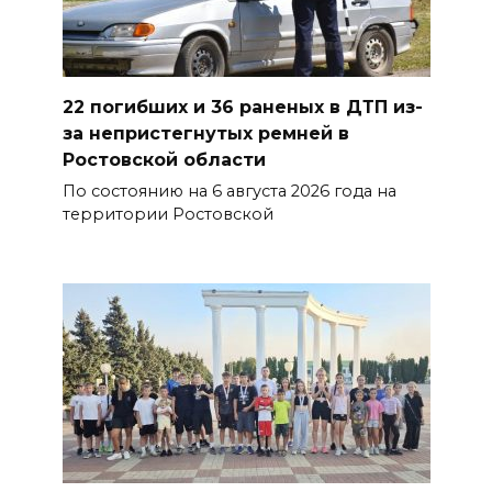
Госавтоинспекция по
Ростовской области призвала
водителей быть осторожными
22 погибших и 36 раненых в ДТП из-
из-за ухудшения погоды
за непристегнутых ремней в
Ростовской области
07 августа 2026 19:39
По состоянию на 6 августа 2026 года на
территории Ростовской
Сап-фестиваль, ночной забег
и турниры: как в Ростове
отметят День физкультурника
07 августа 2026 19:19
В Таганроге из-за аварии
отключили свет на четырех
улицах
07 августа 2026 18:42