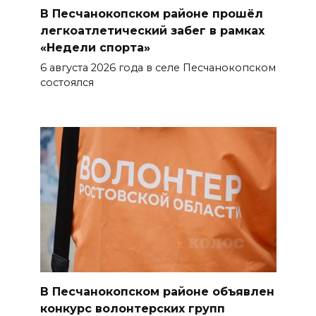
В Песчанокопском районе прошёл
В Ростовской области более
легкоатлетический забег в рамках
2000 жителей бесплатно
«Недели спорта»
осваивают новые профессии
6 августа 2026 года в селе Песчанокопском
состоялся
07 августа 2026 18:38
Бесплатные путевки для 17
тысяч детей: в Ростовской
области продолжается
оздоровительная кампания
07 августа 2026 18:30
Судьба аварийного особняка
в донской столице
07 августа 2026 18:28
В Песчанокопском районе объявлен
конкурс волонтерских групп