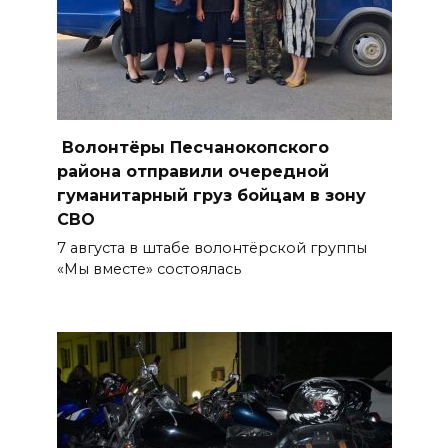
Аномальная жара до +40 °C
накроет Ростов-на-Дону 8
августа
08 августа 2026 09:23
Волонтёры Песчанокопского
Ночью дежурными силами
района отправили очередной
ПВО перехвачены и
гуманитарный груз бойцам в зону
СВО
уничтожены 397 украинских
беспилотников
7 августа в штабе волонтёрской группы
«Мы вместе» состоялась
08 августа 2026 09:19
Более 30 БПЛА сбили ночью в
пяти районах Ростовской
области
07 августа 2026 23:00