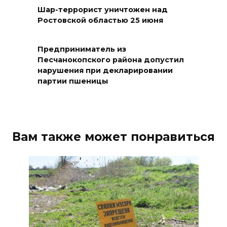
детским домам
Шар-террорист уничтожен над
Ростовской областью 25 июня
07 августа 2026 12:28
Приемная кампания в
Предприниматель из
медколледже
Песчанокопского района допустил
нарушения при декларировании
07 августа 2026 12:25
партии пшеницы
Атаку БПЛА отразили ночью в
небе над Ростовской
областью
Вам также может понравиться
07 августа 2026 12:15
В некоторых районах Ростова
концентрация
формальдегида в воздухе
превысила норму в 12 раз