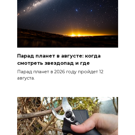
стоимость патента для
трудовых мигрантов
планируют поднять до 17
тысяч рублей
07 августа 2026 10:18
Вместе 70 лет: в Сальском
Парад планет в августе: когда
районе супруги отметили
смотреть звездопад и где
благодатную свадьбу
Парад планет в 2026 году пройдет 12
07 августа 2026 10:17
августа.
Из Ростовской области с
начала 2026 года выдворено
более 5900 мигрантов
07 августа 2026 10:00