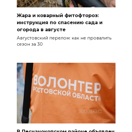
На Дону проходит месячник
диспансеризации для людей
от 65 лет
Жара и коварный фитофтороз:
инструкция по спасению сада и
07 августа 2026 09:01
огорода в августе
Августовский перелом: как не провалить
Семеро погибших: за сутки на
сезон за 30
Дону зафиксировали 7 ДТП
07 августа 2026 08:42
Сотни БПЛА подавили над
территориями РФ за ночь
07 августа 2026 08:33
Мужчина утонул на озере в
Ростове
07 августа 2026 07:34
В Песчанокопском районе объявлен