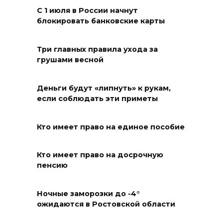
программы «Красота внутри»
С 1 июля в России начнут
блокировать банковские карты
07 августа 2026 12:30
Строить. Создавать. Созидать.
Три главных правила ухода за
грушами весной
07 августа 2026 12:30
Деньги будут «липнуть» к рукам,
От Ростовской области в
если соблюдать эти приметы
полуфинал премии
#МЫВМЕСТЕ-2026 вышли 12
Кто имеет право на единое пособие
проектов
07 августа 2026 12:30
Кто имеет право на досрочную
пенсию
Александр Ищенко отметил
заслуги депутатов-
Ночные заморозки до -4°
строителей в помощи
ожидаются в Ростовской области
госпиталям, школам и