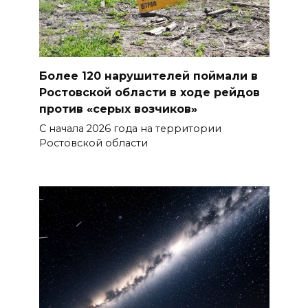
07 августа 2026 11:56
Энергетики против стихии
07 августа 2026 11:48
Более 120 нарушителей поймали в
Ростовской области в ходе рейдов
Казачий батальон «Покров»
против «серых возчиков»
формируется в войсках
С начала 2026 года на территории
беспилотных систем
Ростовской области
07 августа 2026 11:37
С 18 августа в Ростове в пер.
Доломановском появятся еще
11 новых парковок
07 августа 2026 10:43
В Ростовской области