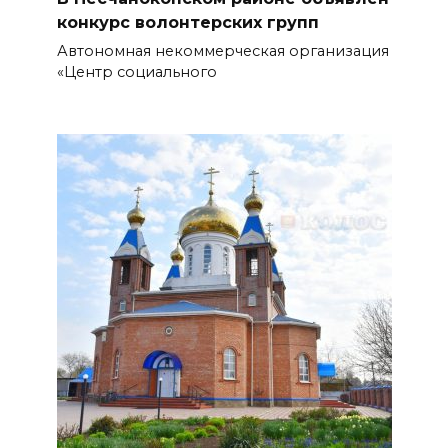
конкурс волонтерских групп
Жара не отступает от Ростова
Автономная некоммерческая организация
07 августа 2026 07:15
«Центр социального
Над тремя районами
Ростовской области сбили 20
БПЛА
06 августа 2026 23:00
Угостите странников и
послушайте их рассказы:
приметы на 7 августа
06 августа 2026 22:32
В Ростове ликвидируют
подвальные котельные и