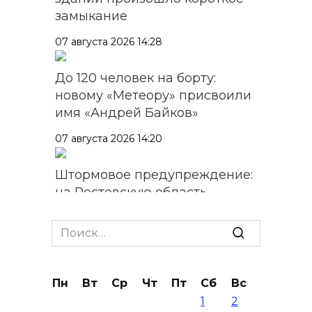
замыкание
07 августа 2026 14:28
До 120 человек на борту:
новому «Метеору» присвоили
имя «Андрей Байков»
07 августа 2026 14:20
Штормовое предупреждение:
на Ростовскую область
надвигаются ливни с градом
Search
07 августа 2026 13:59
for:
В Общественной палате
Пн
Вт
Ср
Чт
Пт
Сб
Вс
предложили сократить
1
2
рабочий день из-за жары