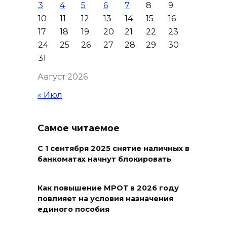
3
4
5
6
7
8
9
07 августа 2026 13:43
10
11
12
13
14
15
16
17
18
19
20
21
22
23
Памятник Ермаку в
24
25
26
27
28
29
30
Новочеркасске перекрасили в
31
черный цвет – общественники
Август 2026
бьют тревогу
« Июл
07 августа 2026 13:38
Мем с Путиным, российские
Самое читаемое
лекарства и уникальные
операции: основные события
С 1 сентября 2025 снятие наличных в
банкоматах начнут блокировать
6 августа
07 августа 2026 12:57
Как повышение МРОТ в 2026 году
повлияет на условия назначения
Проект Таганрогского музея
единого пособия
победил во втором конкурсе