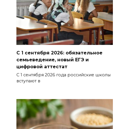
06 августа 2026 15:20
Александр Брод – о
современных подходах к
контролю за выборами и
подготовке наблюдателей на
Дону
С 1 сентября 2026: обязательное
семьеведение, новый ЕГЭ и
06 августа 2026 15:12
цифровой аттестат
С 1 сентября 2026 года российские школы
В донских школах к 1 сентября
вступают в
обновят учебники
06 августа 2026 15:10
В Ростовской области до
конца года откроют 49
спортивных объектов