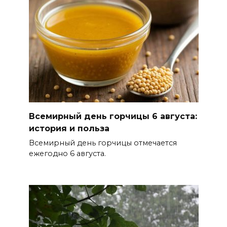
06 августа 2026 15:01
Россияне сообщают о
массовом сбое в работе
нескольких приложений
06 августа 2026 14:35
В Советском районе Ростова
Всемирный день горчицы 6 августа:
из-за порыва на водоводе
история и польза
ограничили подачу воды
Всемирный день горчицы отмечается
06 августа 2026 14:33
ежегодно 6 августа.
Диспансеризация дончан
старше 65 лет
06 августа 2026 14:30