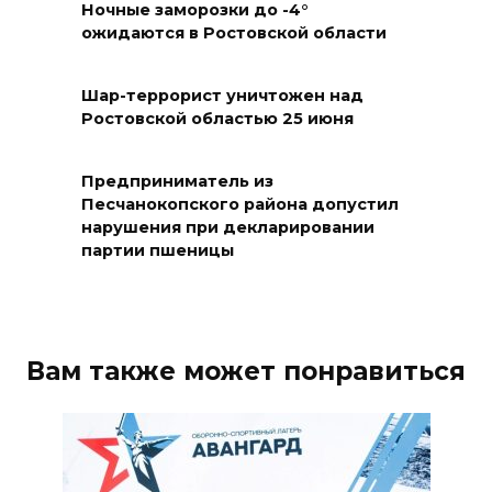
Ночные заморозки до -4°
пострадавшим при атаке
ожидаются в Ростовской области
БПЛА на Кубани
06 августа 2026 17:11
Шар-террорист уничтожен над
Ростовской областью 25 июня
Ростовская область окажет
матпомощь семьям, у которых
Предприниматель из
погибли дети из-за атаки
Песчанокопского района допустил
БПЛА на Кубани
нарушения при декларировании
партии пшеницы
06 августа 2026 16:57
Дончан приглашают
поучаствовать в конкурсе
Вам также может понравиться
«Лучший школьный педагог-
библиотекарь России»
06 августа 2026 16:30