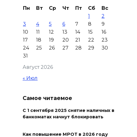
виды спорта
Пн
Вт
Ср
Чт
Пт
Сб
Вс
06 августа 2026 19:30
1
2
3
4
5
6
7
8
9
Юрий Слюсарь поздравил
10
11
12
13
14
15
16
донских строителей с
17
18
19
20
21
22
23
профессиональным
24
25
26
27
28
29
30
праздником и вручил
31
награды
Август 2026
06 августа 2026 18:35
« Июл
Осторожно! Падение
кирпичей
Самое читаемое
06 августа 2026 18:30
С 1 сентября 2025 снятие наличных в
банкоматах начнут блокировать
Выставка «По городам и
весям»
Как повышение МРОТ в 2026 году