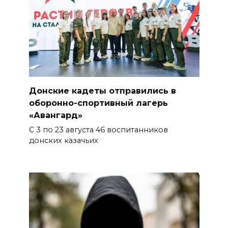
ВСЕ КАК ЕСТЬ. Политика
Зеленского: ложь, вранье и
провокация
06 августа 2026 16:25
Подготовка к школе
Донские кадеты отправились в
06 августа 2026 15:51
оборонно-спортивный лагерь
«Авангард»
Донские спасатели провели
С 3 по 23 августа 46 воспитанников
профилактические занятия
донских казачьих
более чем для 11 тыс. детей
06 августа 2026 15:49
«Хочу прожить жизнь одна»:
ростовчанка разочаровалась
в местных мужчинах