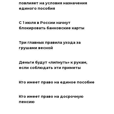
повлияет на условия назначения
06 августа 2026 18:29
единого пособия
Развитие спорта на Дону
С 1 июля в России начнут
06 августа 2026 18:27
блокировать банковские карты
Андрей Фатеев: Театр Чехова
Три главных правила ухода за
в Таганроге откроет 200-й
грушами весной
сезон в обновленном здании
в сентябре 2027 года
Деньги будут «липнуть» к рукам,
если соблюдать эти приметы
06 августа 2026 18:27
Наблюдатели готовятся к
Кто имеет право на единое пособие
выборам
Кто имеет право на досрочную
06 августа 2026 18:25
пенсию
Материальная помощь