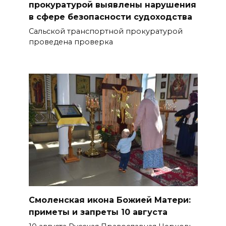
прокуратурой выявлены нарушения
10 августа 2026 18:16
в сфере безопасности судоходства
Сальской транспортной прокуратурой
Антитренд сезона:
проведена проверка
жительница Волгодонска
спрятала мефедрон в волосах
10 августа 2026 18:13
В Ростове обсудили, как
сделать детство доступным
для каждого: инклюзия,
поддержка семей и новые
стандарты
10 августа 2026 18:01
Смоленская икона Божией Матери:
Выйти за рамки: Т2 ломает
приметы и запреты 10 августа
четвертую стену в новой