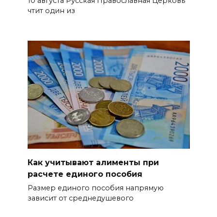
10 августа Русская Православная Церковь
рекламной программе
чтит один из
10 августа 2026 17:54
На Дону более 36 тысяч
выпускников подали
заявления в колледжи и
техникумы
10 августа 2026 17:18
Правительство: Донские
туркомпании повышают
производительность труда
Как учитывают алименты при
10 августа 2026 17:04
расчете единого пособия
Размер единого пособия напрямую
ГК «Ростов-Дон» начнет II
зависит от среднедушевого
Всероссийскую Спартакиаду
матчем против