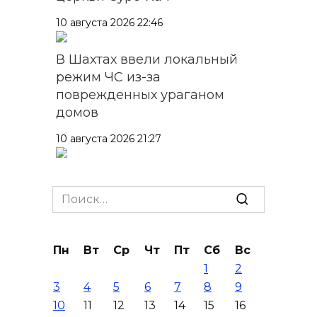
10 августа 2026 22:46
В Шахтах ввели локальный
режим ЧС из-за
поврежденных ураганом
домов
10 августа 2026 21:27
Более 1300 новых автобусов
начнут курсировать по
Search
донским дорогам до 2030
for:
года
Пн
Вт
Ср
Чт
Пт
Сб
Вс
10 августа 2026 20:51
1
2
3
4
5
6
7
8
9
Три СМИ «Дон-медиа» вошли
10
11
12
13
14
15
16
в топ-20 самых цитируемых в