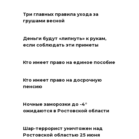
Путин: Поездки на
Три главных правила ухода за
общественном транспорте
грушами весной
должны быть доступными по
цене
Деньги будут «липнуть» к рукам,
10 августа 2026 18:34
если соблюдать эти приметы
Всероссийский день
Кто имеет право на единое пособие
физкультурника
10 августа 2026 18:32
Кто имеет право на досрочную
пенсию
Вынужденная отсрочка
Ночные заморозки до -4°
10 августа 2026 18:30
ожидаются в Ростовской области
Рейд на темернике
Шар-террорист уничтожен над
Ростовской областью 25 июня
10 августа 2026 18:28