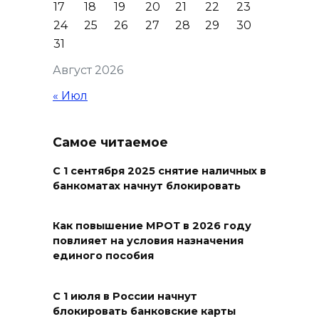
17
18
19
20
21
22
23
Ростовской области с апреля
24
25
26
27
28
29
30
по июнь
31
10 августа 2026 20:15
Август 2026
Следователи проверят
« Июл
информацию об избиении
подростка взрослым
Самое читаемое
мужчиной в Шахтах
10 августа 2026 19:49
С 1 сентября 2025 снятие наличных в
банкоматах начнут блокировать
Усть-Донецкий и
Константиновск получат по
Как повышение МРОТ в 2026 году
повлияет на условия назначения
80,6 млн рублей на
единого пособия
благоустройство
общественных пространств
С 1 июля в России начнут
10 августа 2026 19:03
блокировать банковские карты