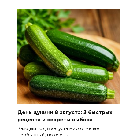
10 августа 2026 16:09
В Аксайском районе
потушили ландшафтный
пожар
10 августа 2026 15:16
Свои аппараты ИВЛ,
возрождение малых городов
и золото школьников:
основные события 7–9 августа
10 августа 2026 14:35
День цукини 8 августа: 3 быстрых
Подготовка операторов БПЛА
рецепта и секреты выбора
Каждый год 8 августа мир отмечает
10 августа 2026 14:30
необычный, но очень