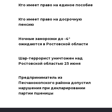
пропала 17-летняя девушка
Кто имеет право на единое пособие
05 августа 2026 19:03
Кто имеет право на досрочную
Кондиционеры создают
пенсию
перегрузку: ростовчан
предупредили о рисках
Ночные заморозки до -4°
отключения электроэнергии
ожидаются в Ростовской области
05 августа 2026 18:37
Шар-террорист уничтожен над
Ростовской областью 25 июня
Зарядка со стражем порядка
05 августа 2026 18:35
Предприниматель из
Песчанокопского района допустил
Молодые инженеры
нарушения при декларировании
партии пшеницы
05 августа 2026 18:32
По пути к большой трассе