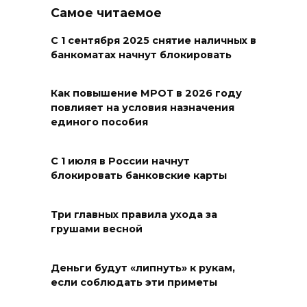
работы по восстановлению
Самое читаемое
электроснабжения
С 1 сентября 2025 снятие наличных в
05 августа 2026 21:11
банкоматах начнут блокировать
В Мясниковском районе в
Как повышение МРОТ в 2026 году
ДТП с тремя автомобилями
повлияет на условия назначения
погибла пассажирка
единого пособия
легковушки
С 1 июля в России начнут
05 августа 2026 20:43
блокировать банковские карты
Более 11,5 тысячи домов
Ростовской области перешли
Три главных правила ухода за
грушами весной
в чаты в мессенджере MAX
05 августа 2026 19:13
Деньги будут «липнуть» к рукам,
если соблюдать эти приметы
В Ростовской области