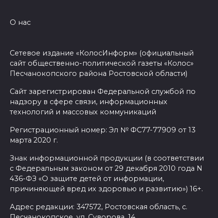
05 августа 2026 18:32
О нас
Футбольный разгром в Кубке
России
Сетевое издание «КолосИнформ» (официальный
сайт общественно-политической газеты «Колос»
05 августа 2026 18:30
Песчанокопского района Ростовской области)
Сайт зарегистрирован Федеральной службой по
Огненный шторм во дворе
надзору в сфере связи, информационных
05 августа 2026 18:29
технологий и массовых коммуникаций
Регистрационный номер: Эл № ФС77-77909 от 13
Подготовка к школе
марта 2020 г.
05 августа 2026 18:27
Знак информационной продукции (в соответствии
с Федеральным законом от 29 декабря 2010 года N
436-ФЗ «О защите детей от информации,
Жеребьевка политических
причиняющей вред их здоровью и развитию») 16+.
партий
Адрес редакции: 347572, Ростовская область, с.
05 августа 2026 18:25
Песчанокопское, ул. Суворова, 14.