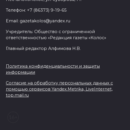
АЗС работают в штатном
Телефон: +7 (86373) 9-19-65
режиме
Email: gazetakolos@yandex.ru
05 августа 2026 18:21
Учредитель: Общество с ограниченной
ответственностью «Редакция газеты «Колос»
Четыре новые школы
Главный редактор Алфимова Н.В.
откроются в Ростовской
области 1 сентября
Политика конфиденциальности и защиты
05 августа 2026 18:16
информации
Согласие на обработку персональных данных с
По итогам регионального
помощью сервисов Yandex.Metrika, LiveInternet,
этапа премии
top.mail.ru
#МЫВМЕСТЕ-2026 на Дону
победителями признаны 29
проектов
05 августа 2026 18:06