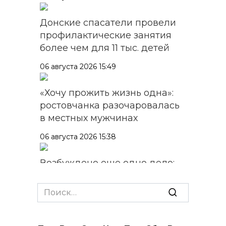
Донские спасатели провели
профилактические занятия
более чем для 11 тыс. детей
06 августа 2026 15:49
«Хочу прожить жизнь одна»:
ростовчанка разочаровалась
в местных мужчинах
06 августа 2026 15:38
Возбуждено еще одно дело:
подозреваемому в поджоге
на АЗС заполняли две
Search
емкости на 1000 л
for:
06 августа 2026 15:35