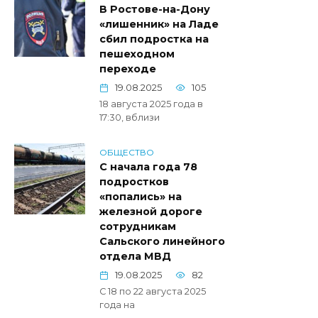
В Ростове-на-Дону
«лишенник» на Ладе
сбил подростка на
пешеходном
переходе
19.08.2025
105
18 августа 2025 года в
17:30, вблизи
ОБЩЕСТВО
С начала года 78
подростков
«попались» на
железной дороге
сотрудникам
Сальского линейного
отдела МВД
19.08.2025
82
С 18 по 22 августа 2025
года на