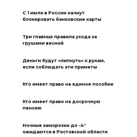
06 августа 2026 15:12
С 1 июля в России начнут
блокировать банковские карты
В донских школах к 1 сентября
обновят учебники
Три главных правила ухода за
грушами весной
06 августа 2026 15:10
В Ростовской области до
Деньги будут «липнуть» к рукам,
если соблюдать эти приметы
конца года откроют 49
спортивных объектов
Кто имеет право на единое пособие
06 августа 2026 15:01
Кто имеет право на досрочную
Россияне сообщают о
пенсию
массовом сбое в работе
нескольких приложений
Ночные заморозки до -4°
06 августа 2026 14:35
ожидаются в Ростовской области