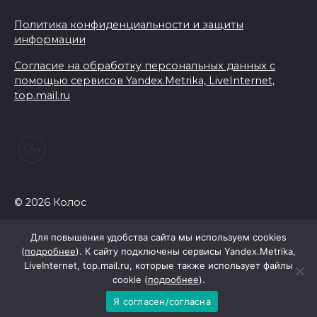
сбежавшего с места ДТП
водителя
Политика конфиденциальности и защиты
информации
06 августа 2026 13:33
Согласие на обработку персональных данных с
помощью сервисов Yandex.Metrika, LiveInternet,
Донские кадеты участвуют в
top.mail.ru
военно-спортивной смене
«Время юных героев»
06 августа 2026 13:33
Безопасность выборов,
плазменный двигатель и
© 2026 Колос
золото синхронисток:
основные события 5 августа
Для повышения удобства сайта мы используем cookies
(
подробнее
). К сайту подключены сервисы Yandex.Metrika,
06 августа 2026 13:33
LiveInternet, top.mail.ru, которые также использует файлы
cookie (
подробнее
).
Теннисистка Любовь
Я согласен/согласна
Проненко из Таганрога взяла