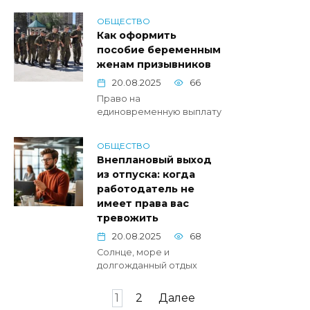
ОБЩЕСТВО
Как оформить
пособие беременным
женам призывников
20.08.2025
66
Право на
единовременную выплату
ОБЩЕСТВО
Внеплановый выход
из отпуска: когда
работодатель не
имеет права вас
тревожить
20.08.2025
68
Солнце, море и
долгожданный отдых
Пагинация
1
2
Далее