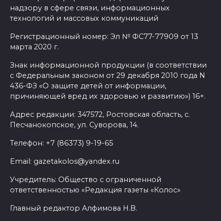
августа
надзору в сфере связи, информационных
технологий и массовых коммуникаций
08 августа 2026 09:23
Регистрационный номер: Эл № ФС77-77909 от 13
Ночью дежурными силами
марта 2020 г.
ПВО перехвачены и
Знак информационной продукции (в соответствии
уничтожены 397 украинских
с Федеральным законом от 29 декабря 2010 года N
беспилотников
436-ФЗ «О защите детей от информации,
причиняющей вред их здоровью и развитию») 16+.
08 августа 2026 09:19
Адрес редакции: 347572, Ростовская область, с.
Песчанокопское, ул. Суворова, 14.
Более 30 БПЛА сбили ночью в
пяти районах Ростовской
Телефон: +7 (86373) 9-19-65
области
Email: gazetakolos@yandex.ru
07 августа 2026 23:00
Учредитель: Общество с ограниченной
ответственностью «Редакция газеты «Колос»
Дабы счастье семейное
сберечь – спрячьте первое
Главный редактор Алфимова Н.В.