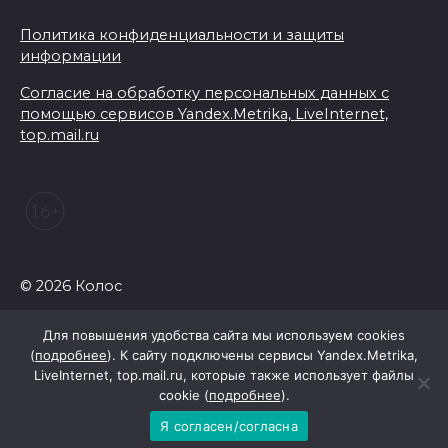
сорванное яблоко: приметы
на 8 августа
Политика конфиденциальности и защиты
информации
07 августа 2026 22:04
Согласие на обработку персональных данных с
В Железнодорожном районе
помощью сервисов Yandex.Metrika, LiveInternet,
top.mail.ru
Ростова-на-Дону на сутки
отключат воду из-за
капремонта сетей
07 августа 2026 20:32
Полиция ищет вандалов,
© 2026 Колос
осквернивших стелу
«Освободителям Ростова»
Для повышения удобства сайта мы используем cookies
(
подробнее
). К сайту подключены сервисы Yandex.Metrika,
07 августа 2026 20:12
LiveInternet, top.mail.ru, которые также использует файлы
cookie (
подробнее
).
Госавтоинспекция по
Я согласен/согласна
Ростовской области призвала