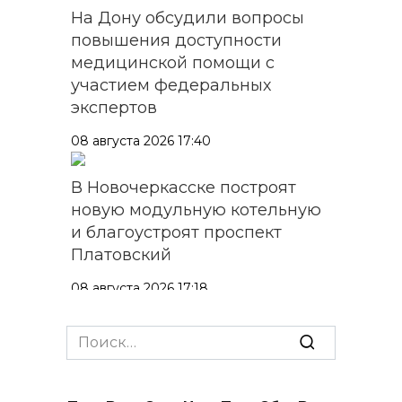
На Дону обсудили вопросы
повышения доступности
медицинской помощи с
участием федеральных
экспертов
08 августа 2026 17:40
В Новочеркасске построят
новую модульную котельную
и благоустроят проспект
Платовский
08 августа 2026 17:18
Это стало нашей традицией:
Search
ростовчане установили
for:
самодельные поилки для
бездомных животных