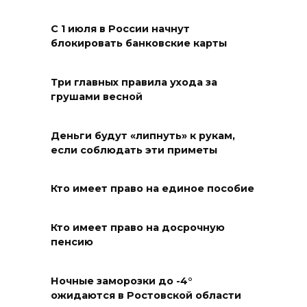
7 человек
С 1 июля в России начнут
08 августа 2026 13:19
блокировать банковские карты
Юрий Слюсарь поздравил
Три главных правила ухода за
жителей Ростовской области
грушами весной
с Днем физкультурника
08 августа 2026 10:49
Деньги будут «липнуть» к рукам,
если соблюдать эти приметы
Ростовчане оказались среди
эвакуированных с пляжа в
Кто имеет право на единое пособие
Новороссийске
Кто имеет право на досрочную
08 августа 2026 10:40
пенсию
В Ростовской области
ликвидировали 16
Ночные заморозки до -4°
ожидаются в Ростовской области
техногенных пожаров и 30