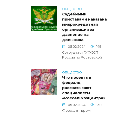
ОБЩЕСТВО
Судебными
приставами наказана
микрокредитная
организация за
давление на
должника
05.02.2024
149
Сотрудники ГУФССП
России по Ростовской
ОБЩЕСТВО
Что посеять в
феврале,
рассказывают
специалисты
«Россельхозцентра»
05.02.2024
130
Февраль – время