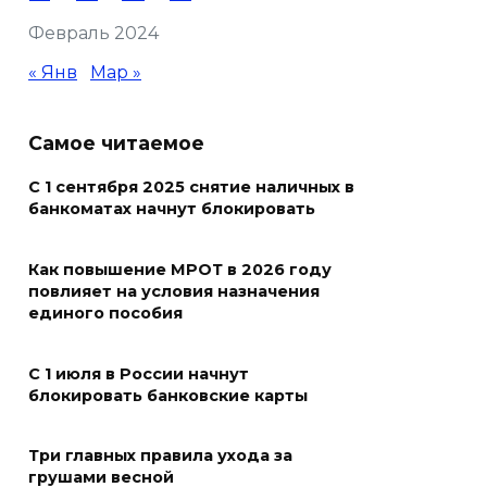
Февраль 2024
В Ростовской области более
2000 жителей бесплатно
« Янв
Мар »
осваивают новые профессии
07 августа 2026 18:38
Самое читаемое
С 1 сентября 2025 снятие наличных в
Бесплатные путевки для 17
банкоматах начнут блокировать
тысяч детей: в Ростовской
области продолжается
оздоровительная кампания
Как повышение МРОТ в 2026 году
повлияет на условия назначения
07 августа 2026 18:30
единого пособия
Судьба аварийного особняка
С 1 июля в России начнут
в донской столице
блокировать банковские карты
07 августа 2026 18:28
Три главных правила ухода за
грушами весной