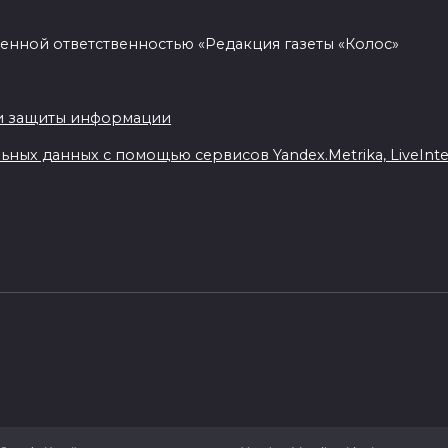
енной ответственностью «Редакция газеты «Колос»
.
и защиты информации
ных данных с помощью сервисов Yandex.Metrika, LiveIntern