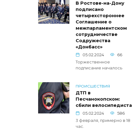
В Ростове-на-Дону
подписано
четырехстороннее
Соглашение о
межпарламентском
сотрудничестве
Содружества
«Донбасс»
05.02.2024
66
Торжественное
подписание началось
ПРОИСШЕСТВИЯ
ДТП в
Песчанокопском:
сбили велосипедиста
05.02.2024
586
3 февраля, примерно в 18
час.