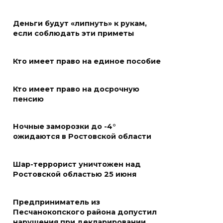
«Метеор» «Андрей Байков»
07 августа 2026 18:25
Деньги будут «липнуть» к рукам,
если соблюдать эти приметы
Меры поддержки после ЧС
Кто имеет право на единое пособие
07 августа 2026 17:48
Кто имеет право на досрочную
На Дону обсудили
пенсию
взаимодействие участников
избирательного процесса в
Ночные заморозки до -4°
период ЕДГ-2026
ожидаются в Ростовской области
07 августа 2026 17:14
Шар-террорист уничтожен над
В Ростове доходный дом
Ростовской областью 25 июня
Емельяновых на Большой
Садовой, 94, обследуют
Предприниматель из
специалисты
Песчанокопского района допустил
нарушения при декларировании