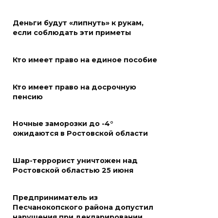
в Таганроге откроет 200-й
сезон в обновленном здании
Деньги будут «липнуть» к рукам,
в сентябре 2027 года
если соблюдать эти приметы
06 августа 2026 18:27
Кто имеет право на единое пособие
Наблюдатели готовятся к
Кто имеет право на досрочную
выборам
пенсию
06 августа 2026 18:25
Ночные заморозки до -4°
Материальная помощь
ожидаются в Ростовской области
пострадавшим при атаке
БПЛА на Кубани
Шар-террорист уничтожен над
Ростовской областью 25 июня
06 августа 2026 17:11
Предприниматель из
Ростовская область окажет
Песчанокопского района допустил
матпомощь семьям, у которых
нарушения при декларировании