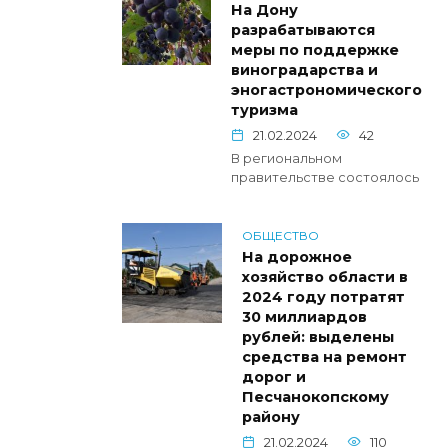
На Дону
разрабатываются
меры по поддержке
виноградарства и
эногастрономического
туризма
21.02.2024
42
В региональном
правительстве состоялось
ОБЩЕСТВО
На дорожное
хозяйство области в
2024 году потратят
30 миллиардов
рублей: выделены
средства на ремонт
дорог и
Песчанокопскому
району
21.02.2024
110