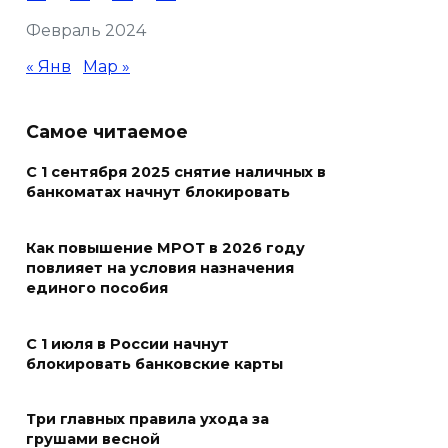
праздником и вручил
Февраль 2024
награды
« Янв
Мар »
06 августа 2026 18:35
Осторожно! Падение
Самое читаемое
кирпичей
С 1 сентября 2025 снятие наличных в
06 августа 2026 18:30
банкоматах начнут блокировать
Выставка «По городам и
Как повышение МРОТ в 2026 году
весям»
повлияет на условия назначения
единого пособия
06 августа 2026 18:29
С 1 июля в России начнут
Развитие спорта на Дону
блокировать банковские карты
06 августа 2026 18:27
Три главных правила ухода за
грушами весной
Андрей Фатеев: Театр Чехова