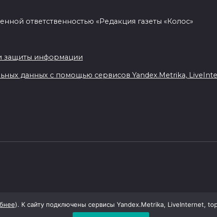
енной ответственностью «Редакция газеты «Колос»
.
и защиты информации
ных данных с помощью сервисов Yandex.Metrika, LiveIntern
бнее
). К сайту подключены сервисы Yandex.Metrika, LiveInternet, to