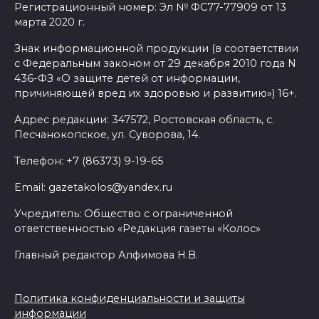
Регистрационный номер: Эл № ФС77-77909 от 13
ремонтируют 2,85 км дороги к
марта 2020 г.
трем хуторам по нацпроекту
Знак информационной продукции (в соответствии
07 августа 2026 15:50
с Федеральным законом от 29 декабря 2010 года N
436-ФЗ «О защите детей от информации,
причиняющей вред их здоровью и развитию») 16+.
Через 23 года Ростов может
стать городом с населением
Адрес редакции: 347572, Ростовская область, с.
под 2 млн человек
Песчанокопское, ул. Суворова, 14.
07 августа 2026 15:22
Телефон: +7 (86373) 9-19-65
Email: gazetakolos@yandex.ru
В Ростове на озере Лесном
утонул 43-летний мужчина
Учредитель: Общество с ограниченной
ответственностью «Редакция газеты «Колос»
07 августа 2026 15:06
Главный редактор Алфимова Н.В.
В Ростовской области из-за
жары проезжую часть
Политика конфиденциальности и защиты
федеральных трасс поливают
информации