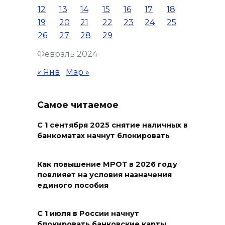
12
13
14
15
16
17
18
улицах
19
20
21
22
23
24
25
07 августа 2026 18:42
26
27
28
29
Февраль 2024
В Ростовской области более
2000 жителей бесплатно
« Янв
Мар »
осваивают новые профессии
07 августа 2026 18:38
Самое читаемое
С 1 сентября 2025 снятие наличных в
Бесплатные путевки для 17
банкоматах начнут блокировать
тысяч детей: в Ростовской
области продолжается
оздоровительная кампания
Как повышение МРОТ в 2026 году
повлияет на условия назначения
07 августа 2026 18:30
единого пособия
Судьба аварийного особняка
С 1 июля в России начнут
в донской столице
блокировать банковские карты