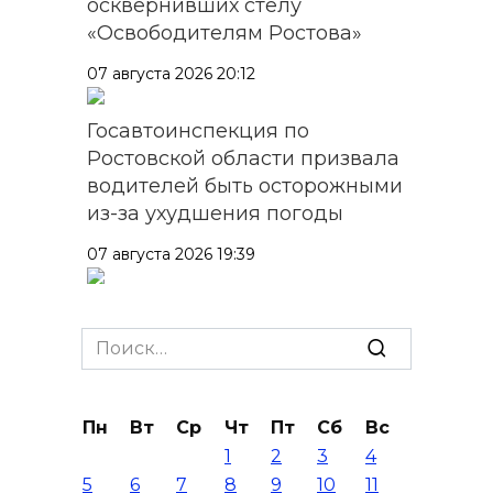
осквернивших стелу
«Освободителям Ростова»
07 августа 2026 20:12
Госавтоинспекция по
Ростовской области призвала
водителей быть осторожными
из-за ухудшения погоды
07 августа 2026 19:39
Сап-фестиваль, ночной забег
и турниры: как в Ростове
Search
отметят День физкультурника
for:
07 августа 2026 19:19
Пн
Вт
Ср
Чт
Пт
Сб
Вс
1
2
3
4
В Таганроге из-за аварии
5
6
7
8
9
10
11
отключили свет на четырех