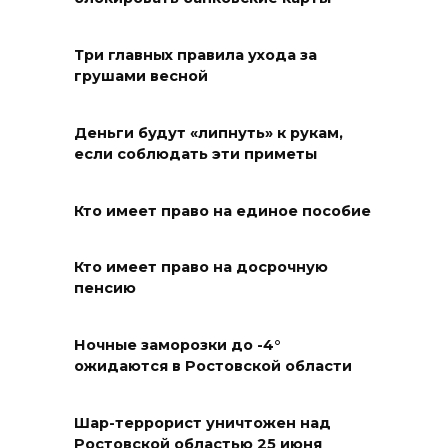
07 августа 2026 18:28
Три главных правила ухода за
грушами весной
«Метеор» «Андрей Байков»
07 августа 2026 18:25
Деньги будут «липнуть» к рукам,
если соблюдать эти приметы
Меры поддержки после ЧС
07 августа 2026 17:48
Кто имеет право на единое пособие
На Дону обсудили
Кто имеет право на досрочную
взаимодействие участников
пенсию
избирательного процесса в
период ЕДГ-2026
Ночные заморозки до -4°
ожидаются в Ростовской области
07 августа 2026 17:14
В Ростове доходный дом
Шар-террорист уничтожен над
Ростовской областью 25 июня