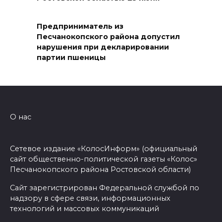
Емельяновых на Большой
Садовой, 94, обследуют
специалисты
Предприниматель из
Песчанокопского района допустил
07 августа 2026 17:03
нарушения при декларировании
партии пшеницы
Бетон и влага: эксперт ЮФУ
объяснил, почему
ростовчанам тяжело
переносить жару
О нас
07 августа 2026 16:30
Сетевое издание «КолосИнформ» (официальный
ВСЕ КАК ЕСТЬ. Исчезающая
сайт общественно-политической газеты «Колос»
Украина. Страна вдов и
Песчанокопского района Ростовской области)
сирот...
Сайт зарегистрирован Федеральной службой по
07 августа 2026 16:11
надзору в сфере связи, информационных
технологий и массовых коммуникаций
В Чертковском районе