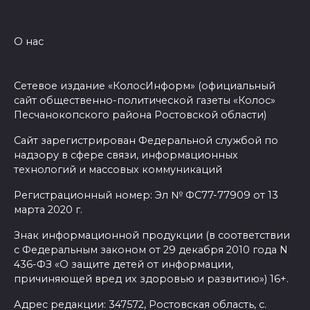
сирот...
07 августа 2026 16:11
О нас
В Чертковском районе
Сетевое издание «КолосИнформ» (официальный
ремонтируют 2,85 км дороги к
сайт общественно-политической газеты «Колос»
трем хуторам по нацпроекту
Песчанокопского района Ростовской области)
07 августа 2026 15:50
Сайт зарегистрирован Федеральной службой по
надзору в сфере связи, информационных
Через 23 года Ростов может
технологий и массовых коммуникаций
стать городом с населением
Регистрационный номер: Эл № ФС77-77909 от 13
под 2 млн человек
марта 2020 г.
07 августа 2026 15:22
Знак информационной продукции (в соответствии
с Федеральным законом от 29 декабря 2010 года N
В Ростове на озере Лесном
436-ФЗ «О защите детей от информации,
причиняющей вред их здоровью и развитию») 16+.
утонул 43-летний мужчина
Адрес редакции: 347572, Ростовская область, с.
07 августа 2026 15:06