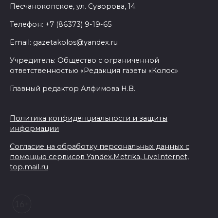
Песчанокопское, ул. Суворова, 14.
В Ростовской области из-за
Телефон: +7 (86373) 9-19-65
жары проезжую часть
Email: gazetakolos@yandex.ru
федеральных трасс поливают
водой
Учредитель: Общество с ограниченной
ответственностью «Редакция газеты «Колос»
07 августа 2026 14:55
Главный редактор Алфимова Н.В.
Сотрудники ДПС помогли
женщине с ребенком на
Политика конфиденциальности и защиты
трассе М-4 «Дон»
информации
07 августа 2026 14:33
Согласие на обработку персональных данных с
помощью сервисов Yandex.Metrika, LiveInternet,
top.mail.ru
В Батайске в заброшенном
здании произошло короткое
замыкание
07 августа 2026 14:30