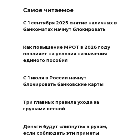
07 августа 2026 18:30
Самое читаемое
С 1 сентября 2025 снятие наличных в
Судьба аварийного особняка
банкоматах начнут блокировать
в донской столице
07 августа 2026 18:28
Как повышение МРОТ в 2026 году
повлияет на условия назначения
«Метеор» «Андрей Байков»
единого пособия
07 августа 2026 18:25
С 1 июля в России начнут
блокировать банковские карты
Меры поддержки после ЧС
07 августа 2026 17:48
Три главных правила ухода за
грушами весной
На Дону обсудили
взаимодействие участников
Деньги будут «липнуть» к рукам,
избирательного процесса в
если соблюдать эти приметы
период ЕДГ-2026