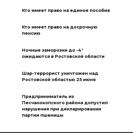
07 августа 2026 17:14
Кто имеет право на единое пособие
В Ростове доходный дом
Кто имеет право на досрочную
Емельяновых на Большой
пенсию
Садовой, 94, обследуют
специалисты
Ночные заморозки до -4°
ожидаются в Ростовской области
07 августа 2026 17:03
Бетон и влага: эксперт ЮФУ
Шар-террорист уничтожен над
Ростовской областью 25 июня
объяснил, почему
ростовчанам тяжело
переносить жару
Предприниматель из
Песчанокопского района допустил
07 августа 2026 16:30
нарушения при декларировании
партии пшеницы
ВСЕ КАК ЕСТЬ. Исчезающая
Украина. Страна вдов и