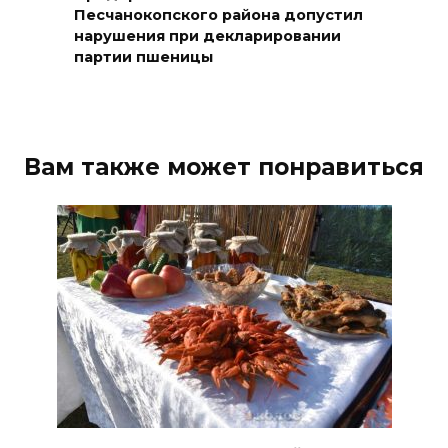
Песчанокопского района допустил
07 августа 2026 08:33
нарушения при декларировании
партии пшеницы
Мужчина утонул на озере в
Ростове
07 августа 2026 07:34
Вам также может понравиться
Жара не отступает от Ростова
07 августа 2026 07:15
Над тремя районами
Ростовской области сбили 20
БПЛА
06 августа 2026 23:00
Угостите странников и
послушайте их рассказы: