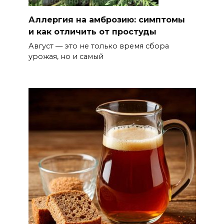
06 августа 2026 18:35
Аллергия на амброзию: симптомы
и как отличить от простуды
Осторожно! Падение
Август — это не только время сбора
кирпичей
урожая, но и самый
06 августа 2026 18:30
Выставка «По городам и
весям»
06 августа 2026 18:29
Развитие спорта на Дону
06 августа 2026 18:27
Андрей Фатеев: Театр Чехова
в Таганроге откроет 200-й
сезон в обновленном здании