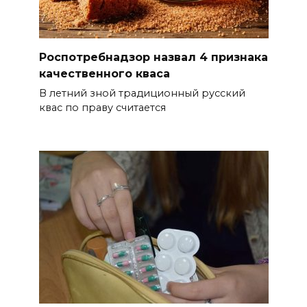
в сентябре 2027 года
06 августа 2026 18:27
Роспотребнадзор назвал 4 признака
качественного кваса
Наблюдатели готовятся к
выборам
В летний зной традиционный русский
квас по праву считается
06 августа 2026 18:25
Материальная помощь
пострадавшим при атаке
БПЛА на Кубани
06 августа 2026 17:11
Ростовская область окажет
матпомощь семьям, у которых
погибли дети из-за атаки
БПЛА на Кубани