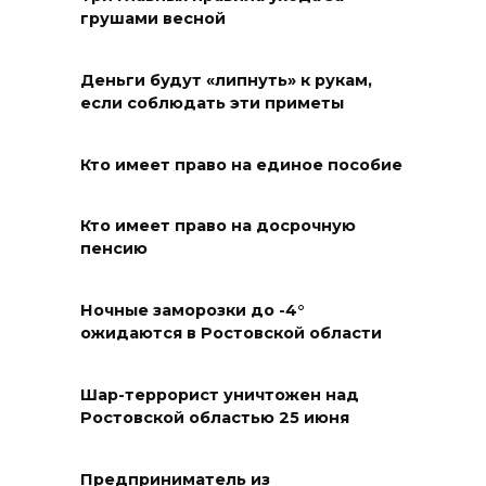
грушами весной
Из Ростовской области с
начала 2026 года выдворено
более 5900 мигрантов
Деньги будут «липнуть» к рукам,
если соблюдать эти приметы
07 августа 2026 10:00
Кто имеет право на единое пособие
На Дону проходит месячник
диспансеризации для людей
от 65 лет
Кто имеет право на досрочную
пенсию
07 августа 2026 09:01
Ночные заморозки до -4°
Семеро погибших: за сутки на
ожидаются в Ростовской области
Дону зафиксировали 7 ДТП
07 августа 2026 08:42
Шар-террорист уничтожен над
Ростовской областью 25 июня
Сотни БПЛА подавили над
территориями РФ за ночь
Предприниматель из