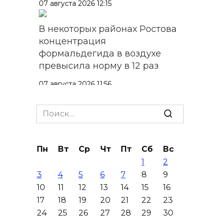
07 августа 2026 12:15
В некоторых районах Ростова
концентрация
формальдегида в воздухе
превысила норму в 12 раз
07 августа 2026 11:56
Энергетики против стихии
Search
for:
07 августа 2026 11:48
Пн
Вт
Ср
Чт
Пт
Сб
Вс
Казачий батальон «Покров»
1
2
формируется в войсках
3
4
5
6
7
8
9
беспилотных систем
10
11
12
13
14
15
16
07 августа 2026 11:37
17
18
19
20
21
22
23
24
25
26
27
28
29
30