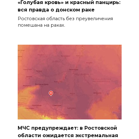
«Голубая кровь» и красный панцирь:
приметы на 7 августа
вся правда о донском раке
Ростовская область без преувеличения
06 августа 2026 22:32
помешана на раках.
В Ростове ликвидируют
подвальные котельные и
обновят теплосети
06 августа 2026 21:18
Вся акватория в цветах:
вблизи донской набережной
распустились кувшинки
06 августа 2026 20:56
Перспективы недвижимости
МЧС предупреждает: в Ростовской
06 августа 2026 20:11
области ожидается экстремальная